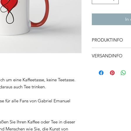
In
PRODUKTINFO
Hochwertige und prak
VERSANDINFO
täglichen Kaffee od
bedrucktem „Musikal
Je nach Verfügbarkeit
der einen Seite und
Tagen oder, falls nic
der anderen Seite.
Versandkosten: 10C
ich um eine Kaffeetasse, keine Teetasse.
daraus auch Tee trinken.
se für alle Fans von Gabriel Emanuel
ßen Sie Ihren Kaffee oder Tee in dieser
ind Menschen wie Sie, die Kunst von