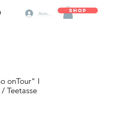
d
Shop
Anmelden
o onTour" I
 / Teetasse